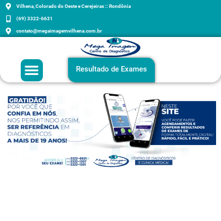
Vilhena, Colorado do Oeste e Cerejeiras :: Rondônia
(69) 3322-6631
contato@megaimagemvilhena.com.br
Grupo Mega Imagem
Agenda sua consulta
Exames e Orientações
Resultado de Exames