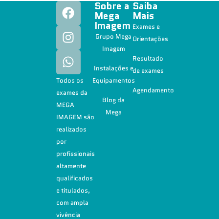
Sobre a
Saiba
Mega
Mais
Imagem
Exames e
Grupo Mega
Orientações
Imagem
Resultado
Instalações e
de exames
Todos os
Equipamentos
Agendamento
exames da
Blog da
MEGA
Mega
IMAGEM são
realizados
por
profissionais
altamente
qualificados
e titulados,
com ampla
vivência