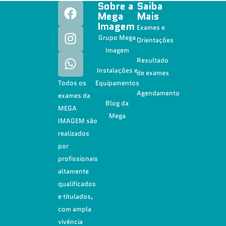
Sobre a
Saiba
Mega
Mais
Imagem
Exames e
Grupo Mega
Orientações
Imagem
Resultado
Instalações e
de exames
Todos os
Equipamentos
Agendamento
exames da
Blog da
MEGA
Mega
IMAGEM são
realizados
por
profissionais
altamente
qualificados
e titulados,
com ampla
vivência