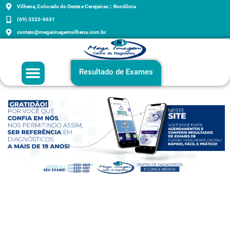
Vilhena, Colorado do Oeste e Cerejeiras :: Rondônia
(69) 3322-6631
contato@megaimagemvilhena.com.br
Grupo Mega Imagem
Agenda sua consulta
Exames e Orientações
Resultado de Exames