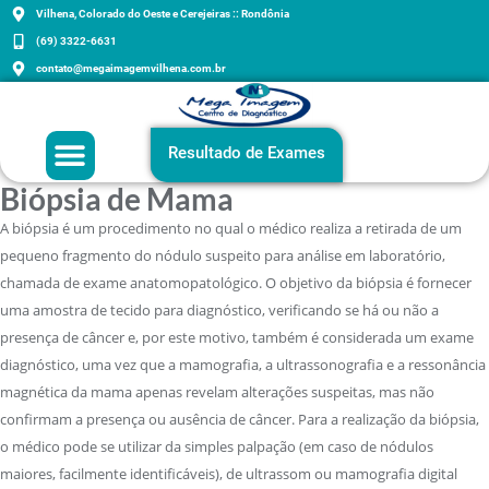
Vilhena, Colorado do Oeste e Cerejeiras :: Rondônia
(69) 3322-6631
contato@megaimagemvilhena.com.br
Grupo Mega Imagem
Agenda sua consulta
Exames e Orientações
Resultado de Exames
Biópsia de Mama
A biópsia é um procedimento no qual o médico realiza a retirada de um
pequeno fragmento do nódulo suspeito para análise em laboratório,
chamada de exame anatomopatológico. O objetivo da biópsia é fornecer
uma amostra de tecido para diagnóstico, verificando se há ou não a
presença de câncer e, por este motivo, também é considerada um exame
diagnóstico, uma vez que a mamografia, a ultrassonografia e a ressonância
magnética da mama apenas revelam alterações suspeitas, mas não
confirmam a presença ou ausência de câncer. Para a realização da biópsia,
o médico pode se utilizar da simples palpação (em caso de nódulos
maiores, facilmente identificáveis), de ultrassom ou mamografia digital