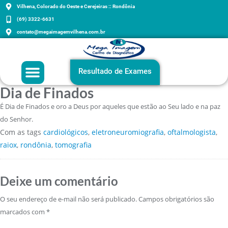
Vilhena, Colorado do Oeste e Cerejeiras :: Rondônia
(69) 3322-6631
contato@megaimagemvilhena.com.br
Grupo Mega Imagem
Agenda sua consulta
Exames e Orientações
Resultado de Exames
Dia de Finados
É Dia de Finados e oro a Deus por aqueles que estão ao Seu lado e na paz
do Senhor.
Com as tags
cardiológicos
,
eletroneuromiografia
,
oftalmologista
,
raiox
,
rondônia
,
tomografia
Deixe um comentário
O seu endereço de e-mail não será publicado.
Campos obrigatórios são
marcados com
*