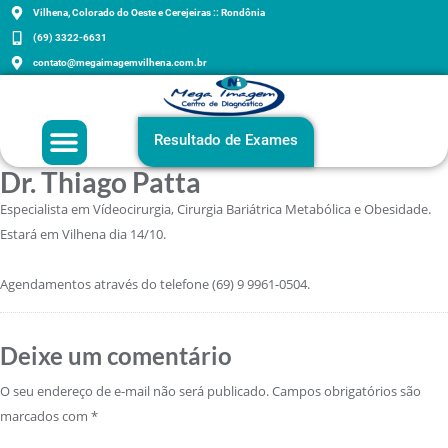
Vilhena, Colorado do Oeste e Cerejeiras :: Rondônia
(69) 3322-6631
contato@megaimagemvilhena.com.br
Grupo Mega Imagem
Agenda sua consulta
Exames e Orientações
Resultado de Exames
Dr. Thiago Patta
Especialista em Vídeocirurgia, Cirurgia Bariátrica Metabólica e Obesidade.
Estará em Vilhena dia 14/10.
Agendamentos através do telefone (69) 9 9961-0504.
Deixe um comentário
O seu endereço de e-mail não será publicado.
Campos obrigatórios são
marcados com
*