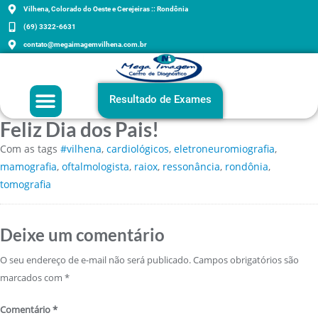
Vilhena, Colorado do Oeste e Cerejeiras :: Rondônia
(69) 3322-6631
contato@megaimagemvilhena.com.br
Grupo Mega Imagem
Agenda sua consulta
Exames e Orientações
Resultado de Exames
Feliz Dia dos Pais!
Com as tags
#vilhena
,
cardiológicos
,
eletroneuromiografia
,
mamografia
,
oftalmologista
,
raiox
,
ressonância
,
rondônia
,
tomografia
Deixe um comentário
O seu endereço de e-mail não será publicado.
Campos obrigatórios são
marcados com
*
Comentário
*