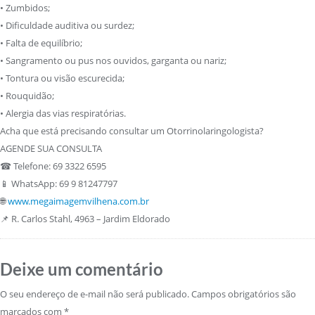
• Zumbidos;
• Dificuldade auditiva ou surdez;
• Falta de equilíbrio;
• Sangramento ou pus nos ouvidos, garganta ou nariz;
• Tontura ou visão escurecida;
• Rouquidão;
• Alergia das vias respiratórias.
Acha que está precisando consultar um Otorrinolaringologista?
AGENDE SUA CONSULTA
☎
Telefone: 69 3322 6595
📱
WhatsApp: 69 9 81247797
🌐
www.megaimagemvilhena.com.br
📌
R. Carlos Stahl, 4963 – Jardim Eldorado
Deixe um comentário
O seu endereço de e-mail não será publicado.
Campos obrigatórios são
marcados com
*