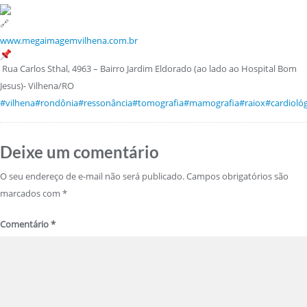
www.megaimagemvilhena.com.br
Rua Carlos Sthal, 4963 – Bairro Jardim Eldorado (ao lado ao Hospital Bom
Jesus)- Vilhena/RO
#vilhena
#rondônia
#ressonância
#tomografia
#mamografia
#raiox
#cardioló
Deixe um comentário
O seu endereço de e-mail não será publicado.
Campos obrigatórios são
marcados com
*
Comentário
*