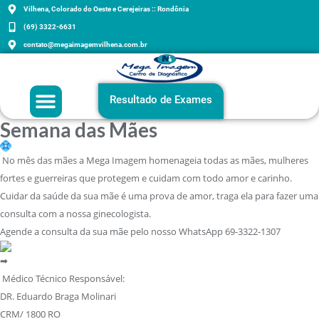
Vilhena, Colorado do Oeste e Cerejeiras :: Rondônia
(69) 3322-6631
contato@megaimagemvilhena.com.br
Grupo Mega Imagem
Agenda sua consulta
Exames e Orientações
Resultado de Exames
Semana das Mães
No mês das mães a Mega Imagem homenageia todas as mães, mulheres
fortes e guerreiras que protegem e cuidam com todo amor e carinho.
Cuidar da saúde da sua mãe é uma prova de amor, traga ela para fazer uma
consulta com a nossa ginecologista.
Agende a consulta da sua mãe pelo nosso WhatsApp 69-3322-1307
Médico Técnico Responsável:
DR. Eduardo Braga Molinari
CRM/ 1800 RO