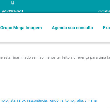
(69) 3322-6631
contato
Grupo Mega Imagem
Agenda sua consulta
Exa
ue estar inanimado sem ao menos ter feito a diferença para uma fa
lmologista
,
raiox
,
ressonância
,
rondônia
,
tomografia
,
vilhena