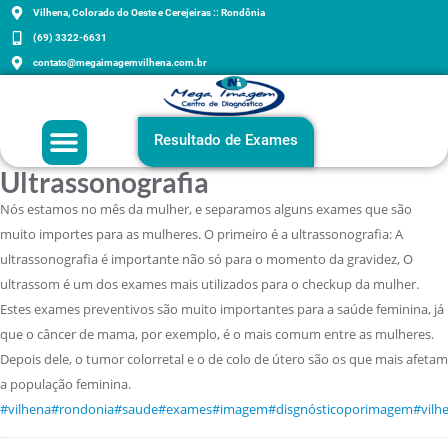
Vilhena, Colorado do Oeste e Cerejeiras :: Rondônia
(69) 3322-6631
contato@megaimagemvilhena.com.br
Grupo Mega Imagem
Agenda sua consulta
Exames e Orientações
Resultado de Exames
Ultrassonografia
Nós estamos no mês da mulher, e separamos alguns exames que são
muito importes para as mulheres. O primeiro é a ultrassonografia: A
ultrassonografia é importante não só para o momento da gravidez, O
ultrassom é um dos exames mais utilizados para o checkup da mulher.
Estes exames preventivos são muito importantes para a saúde feminina, já
que o câncer de mama, por exemplo, é o mais comum entre as mulheres.
Depois dele, o tumor colorretal e o de colo de útero são os que mais afetam
a população feminina.
#vilhena
#rondonia
#saude
#exames
#imagem
#disgnósticoporimagem
#vilh