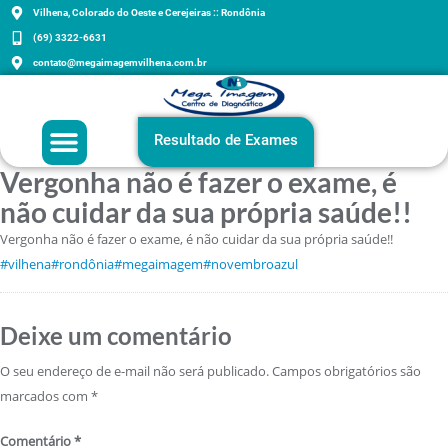
Vilhena, Colorado do Oeste e Cerejeiras :: Rondônia
(69) 3322-6631
contato@megaimagemvilhena.com.br
Grupo Mega Imagem
Agenda sua consulta
Exames e Orientações
Resultado de Exames
Vergonha não é fazer o exame, é
não cuidar da sua própria saúde!!
Vergonha não é fazer o exame, é não cuidar da sua própria saúde!!
#vilhena
#rondônia
#megaimagem
#novembroazul
Deixe um comentário
O seu endereço de e-mail não será publicado.
Campos obrigatórios são
marcados com
*
Comentário
*